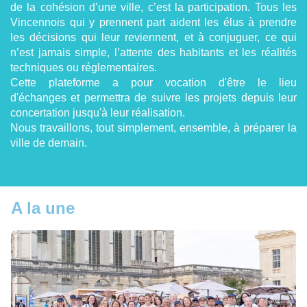
de la cohésion d’une ville, c’est la participation. Tous les
Vincennois qui y prennent part aident les élus à prendre
les décisions qui leur reviennent, et à conjuguer, ce qui
n’est jamais simple, l’attente des habitants et les réalités
techniques ou réglementaires.
Cette plateforme a pour vocation d'être le lieu
d'échanges et permettra de suivre les projets depuis leur
concertation jusqu'à leur réalisation.
Nous travaillons, tout simplement, ensemble, à préparer la
ville de demain.
A la une